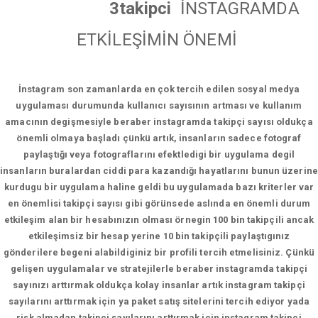
3takipci
İNSTAGRAMDA
ETKİLEŞİMİN ÖNEMİ
İnstagram son zamanlarda en çok tercih edilen sosyal medya
uygulaması durumunda kullanıcı sayısının artması ve kullanım
amacının degişmesiyle beraber instagramda takipçi sayısı oldukça
önemli olmaya başladı çünkü artık, insanların sadece fotograf
paylaştığı veya fotograflarını efektledigi bir uygulama degil
insanların buralardan ciddi para kazandığı hayatlarını bunun üzerine
kurdugu bir uygulama haline geldi bu uygulamada bazı kriterler var
en önemlisi takipçi sayısı gibi görünsede aslında en önemli durum
etkileşim alan bir hesabınızın olması örnegin 100 bin takipçili ancak
etkileşimsiz bir hesap yerine 10 bin takipçili paylaştıgınız
gönderilere begeni alabildiginiz bir profili tercih etmelisiniz. Çünkü
gelişen uygulamalar ve stratejilerle beraber instagramda takipçi
sayınızı arttırmak oldukça kolay insanlar artık instagram takipçi
sayılarını arttırmak için ya paket satış sitelerini tercih ediyor yada
risk almadan takipçi sayılarını arttırmak için instagram takipçi