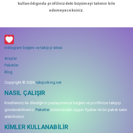
kullanıldıgında profilinizdeki büyümeyi tahmin bile
edemeyeceksiniz.
instagram beğeni ve takipçi sitesi
Araçlar
Paketler
Blog
Copyright © 2026
takipciking.net
NASIL ÇALIŞIR
Kredileriniz ile dilediğiniz paylaşımınıza beğeni ve profilinize takipçi
gönderebilirsiniz.
Paketler
bölümünden uygun fiyatlar ile bir paket satın
alabilirsiniz.
KIMLER KULLANABILIR