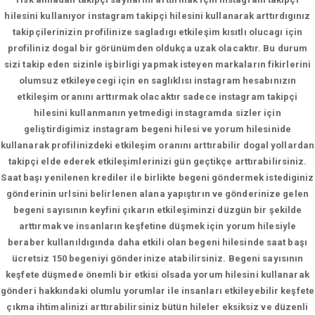
hilesini kullanıyor instagram takipçi hilesini kullanarak arttırdıgınız
takipçilerinizin profilinize sagladıgı etkileşim kısıtlı olucagı için
profiliniz dogal bir görünümden oldukça uzak olacaktır. Bu durum
sizi takip eden sizinle işbirligi yapmak isteyen markaların fikirlerini
olumsuz etkileyecegi için en saglıklısı instagram hesabınızın
etkileşim oranını arttırmak olacaktır sadece instagram takipçi
hilesini kullanmanın yetmedigi instagramda sizler için
geliştirdigimiz instagram begeni hilesi ve yorum hilesinide
kullanarak profilinizdeki etkileşim oranını arttırabilir dogal yollardan
takipçi elde ederek etkileşimlerinizi gün geçtikçe arttırabilirsiniz.
Saat başı yenilenen krediler ile birlikte begeni göndermek istediginiz
gönderinin urlsini belirlenen alana yapıştırın ve gönderinize gelen
begeni sayısının keyfini çıkarın etkileşiminzi düzgün bir şekilde
arttırmak ve insanların keşfetine düşmek için yorum hilesiyle
beraber kullanıldıgında daha etkili olan begeni hilesinde saat başı
ücretsiz 150 begeniyi gönderinize atabilirsiniz. Begeni sayısının
keşfete düşmede önemli bir etkisi olsada yorum hilesini kullanarak
gönderi hakkındaki olumlu yorumlar ile insanları etkileyebilir keşfete
çıkma ihtimalinizi arttırabilirsiniz bütün hileler eksiksiz ve düzenli