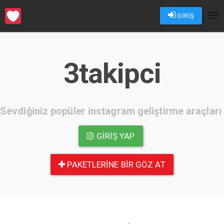
GİRİŞ
Tog
nav
3takipci
Sevdiğiniz popüler instagram geliştirme araçları
GIRIŞ YAP
PAKETLERINE BIR GÖZ AT