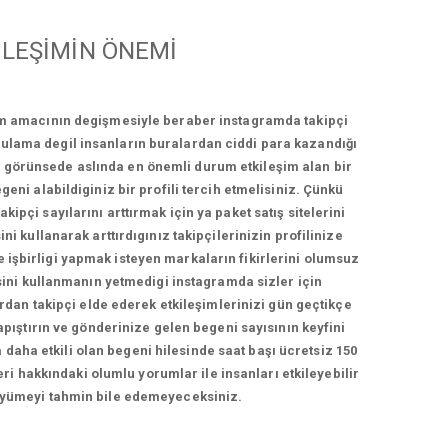
LEŞİMİN ÖNEMİ
ım amacının degişmesiyle beraber instagramda takipçi
ygulama degil insanların buralardan ciddi para kazandığı
bi görünsede aslında en önemli durum etkileşim alan bir
geni alabildiginiz bir profili tercih etmelisiniz. Çünkü
ipçi sayılarını arttırmak için ya paket satış sitelerini
ni kullanarak arttırdıgınız takipçilerinizin profilinize
e işbirligi yapmak isteyen markaların fikirlerini olumsuz
esini kullanmanın yetmedigi instagramda sizler için
ardan takipçi elde ederek etkileşimlerinizi gün geçtikçe
yapıştırın ve gönderinize gelen begeni sayısının keyfini
 daha etkili olan begeni hilesinde saat başı ücretsiz 150
ri hakkındaki olumlu yorumlar ile insanları etkileyebilir
i büyümeyi tahmin bile edemeyeceksiniz.