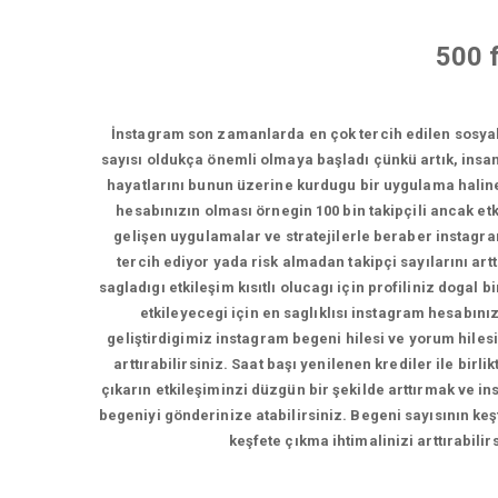
500 
İnstagram son zamanlarda en çok tercih edilen sosya
sayısı oldukça önemli olmaya başladı çünkü artık, insan
hayatlarını bunun üzerine kurdugu bir uygulama haline 
hesabınızın olması örnegin 100 bin takipçili ancak etki
gelişen uygulamalar ve stratejilerle beraber instagramd
tercih ediyor yada risk almadan takipçi sayılarını artt
sagladıgı etkileşim kısıtlı olucagı için profiliniz doga
etkileyecegi için en saglıklısı instagram hesabını
geliştirdigimiz instagram begeni hilesi ve yorum hilesi
arttırabilirsiniz. Saat başı yenilenen krediler ile bir
çıkarın etkileşiminzi düzgün bir şekilde arttırmak ve in
begeniyi gönderinize atabilirsiniz. Begeni sayısının keş
keşfete çıkma ihtimalinizi arttırabili