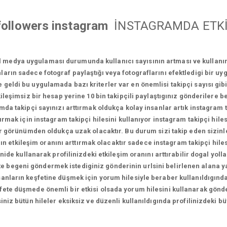
followers instagram
İNSTAGRAMDA ETKİ
l medya uygulaması durumunda kullanıcı sayısının artması ve kullan
ların sadece fotograf paylaştığı veya fotograflarını efektledigi bir u
geldi bu uygulamada bazı kriterler var en önemlisi takipçi sayısı gi
leşimsiz bir hesap yerine 10 bin takipçili paylaştıgınız gönderilere be
a takipçi sayınızı arttırmak oldukça kolay insanlar artık instagram tak
ırmak için instagram takipçi hilesini kullanıyor instagram takipçi hilesi
l bir görünümden oldukça uzak olacaktır. Bu durum sizi takip eden sizinl
zın etkileşim oranını arttırmak olacaktır sadece instagram takipçi hil
nide kullanarak profilinizdeki etkileşim oranını arttırabilir dogal yoll
likte begeni göndermek istediginiz gönderinin urlsini belirlenen alana 
sanların keşfetine düşmek için yorum hilesiyle beraber kullanıldıgında
fete düşmede önemli bir etkisi olsada yorum hilesini kullanarak gönde
rsiniz bütün hileler eksiksiz ve düzenli kullanıldıgında profilinizdek