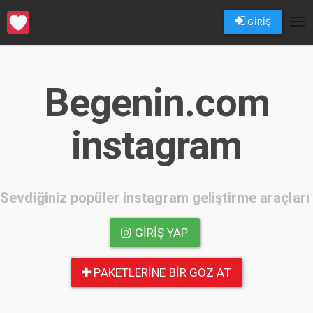
GİRİŞ
Tog
nav
Begenin.com
instagram
Sevdiğiniz popüler instagram geliştirme araçları
GIRIŞ YAP
PAKETLERINE BIR GÖZ AT