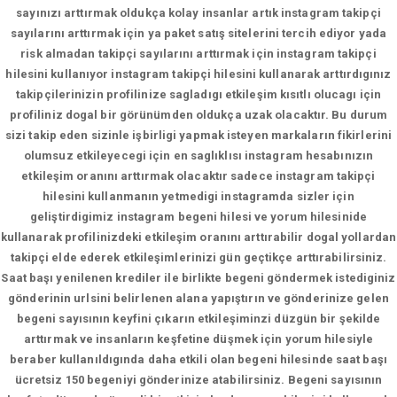
sayınızı arttırmak oldukça kolay insanlar artık instagram takipçi
sayılarını arttırmak için ya paket satış sitelerini tercih ediyor yada
risk almadan takipçi sayılarını arttırmak için instagram takipçi
hilesini kullanıyor instagram takipçi hilesini kullanarak arttırdıgınız
takipçilerinizin profilinize sagladıgı etkileşim kısıtlı olucagı için
profiliniz dogal bir görünümden oldukça uzak olacaktır. Bu durum
sizi takip eden sizinle işbirligi yapmak isteyen markaların fikirlerini
olumsuz etkileyecegi için en saglıklısı instagram hesabınızın
etkileşim oranını arttırmak olacaktır sadece instagram takipçi
hilesini kullanmanın yetmedigi instagramda sizler için
geliştirdigimiz instagram begeni hilesi ve yorum hilesinide
kullanarak profilinizdeki etkileşim oranını arttırabilir dogal yollardan
takipçi elde ederek etkileşimlerinizi gün geçtikçe arttırabilirsiniz.
Saat başı yenilenen krediler ile birlikte begeni göndermek istediginiz
gönderinin urlsini belirlenen alana yapıştırın ve gönderinize gelen
begeni sayısının keyfini çıkarın etkileşiminzi düzgün bir şekilde
arttırmak ve insanların keşfetine düşmek için yorum hilesiyle
beraber kullanıldıgında daha etkili olan begeni hilesinde saat başı
ücretsiz 150 begeniyi gönderinize atabilirsiniz. Begeni sayısının