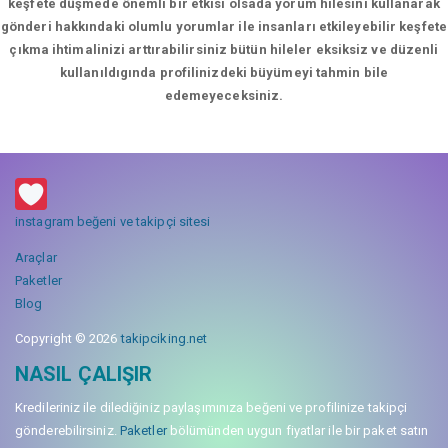
keşfete düşmede önemli bir etkisi olsada yorum hilesini kullanarak
gönderi hakkındaki olumlu yorumlar ile insanları etkileyebilir keşfete
çıkma ihtimalinizi arttırabilirsiniz bütün hileler eksiksiz ve düzenli
kullanıldıgında profilinizdeki büyümeyi tahmin bile
edemeyeceksiniz.
instagram beğeni ve takipçi sitesi
Araçlar
Paketler
Blog
Copyright © 2026
takipciking.net
NASIL ÇALIŞIR
Kredileriniz ile dilediğiniz paylaşımınıza beğeni ve profilinize takipçi
gönderebilirsiniz.
Paketler
bölümünden uygun fiyatlar ile bir paket satın