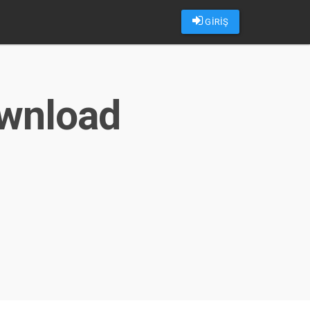
GİRİŞ
ownload