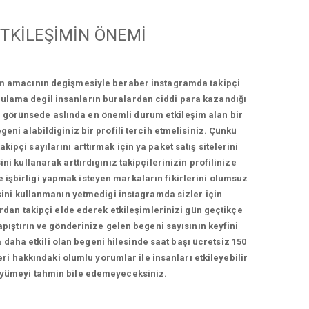
TKİLEŞİMİN ÖNEMİ
ım amacının degişmesiyle beraber instagramda takipçi
ygulama degil insanların buralardan ciddi para kazandığı
bi görünsede aslında en önemli durum etkileşim alan bir
geni alabildiginiz bir profili tercih etmelisiniz. Çünkü
ipçi sayılarını arttırmak için ya paket satış sitelerini
ni kullanarak arttırdıgınız takipçilerinizin profilinize
e işbirligi yapmak isteyen markaların fikirlerini olumsuz
esini kullanmanın yetmedigi instagramda sizler için
ardan takipçi elde ederek etkileşimlerinizi gün geçtikçe
yapıştırın ve gönderinize gelen begeni sayısının keyfini
 daha etkili olan begeni hilesinde saat başı ücretsiz 150
ri hakkındaki olumlu yorumlar ile insanları etkileyebilir
i büyümeyi tahmin bile edemeyeceksiniz.