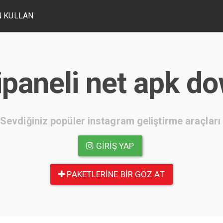
 KULLAN
paneli net apk d
Sevdiğiniz popüler instagram geliştirme araçları
GIRIŞ YAP
PAKETLERINE BIR GÖZ AT