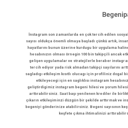
Begenip
İnstagram son zamanlarda en çok tercih edilen sosya
sayısı oldukça önemli olmaya başladı çünkü artık, insan
hayatlarını bunun üzerine kurdugu bir uygulama haline 
hesabınızın olması örnegin 100 bin takipçili ancak etki
gelişen uygulamalar ve stratejilerle beraber instagramd
tercih ediyor yada risk almadan takipçi sayılarını artt
sagladıgı etkileşim kısıtlı olucagı için profiliniz doga
etkileyecegi için en saglıklısı instagram hesabını
geliştirdigimiz instagram begeni hilesi ve yorum hilesi
arttırabilirsiniz. Saat başı yenilenen krediler ile bir
çıkarın etkileşiminzi düzgün bir şekilde arttırmak ve in
begeniyi gönderinize atabilirsiniz. Begeni sayısının keş
keşfete çıkma ihtimalinizi arttırabili