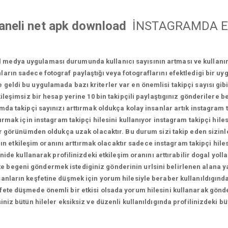
aneli net apk download
İNSTAGRAMDA E
l medya uygulaması durumunda kullanıcı sayısının artması ve kullan
ların sadece fotograf paylaştığı veya fotograflarını efektledigi bir u
geldi bu uygulamada bazı kriterler var en önemlisi takipçi sayısı gi
leşimsiz bir hesap yerine 10 bin takipçili paylaştıgınız gönderilere be
a takipçi sayınızı arttırmak oldukça kolay insanlar artık instagram tak
ırmak için instagram takipçi hilesini kullanıyor instagram takipçi hilesi
l bir görünümden oldukça uzak olacaktır. Bu durum sizi takip eden sizinl
zın etkileşim oranını arttırmak olacaktır sadece instagram takipçi hil
nide kullanarak profilinizdeki etkileşim oranını arttırabilir dogal yoll
likte begeni göndermek istediginiz gönderinin urlsini belirlenen alana 
sanların keşfetine düşmek için yorum hilesiyle beraber kullanıldıgında
fete düşmede önemli bir etkisi olsada yorum hilesini kullanarak gönde
rsiniz bütün hileler eksiksiz ve düzenli kullanıldıgında profilinizdek