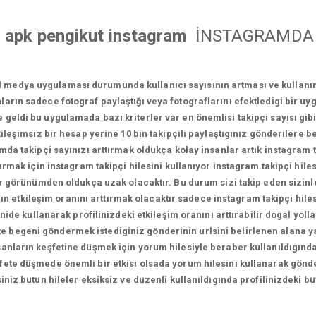
 apk pengikut instagram
İNSTAGRAMDA 
l medya uygulaması durumunda kullanıcı sayısının artması ve kullan
ların sadece fotograf paylaştığı veya fotograflarını efektledigi bir u
geldi bu uygulamada bazı kriterler var en önemlisi takipçi sayısı gi
leşimsiz bir hesap yerine 10 bin takipçili paylaştıgınız gönderilere be
a takipçi sayınızı arttırmak oldukça kolay insanlar artık instagram tak
ırmak için instagram takipçi hilesini kullanıyor instagram takipçi hilesi
l bir görünümden oldukça uzak olacaktır. Bu durum sizi takip eden sizinl
zın etkileşim oranını arttırmak olacaktır sadece instagram takipçi hil
nide kullanarak profilinizdeki etkileşim oranını arttırabilir dogal yoll
likte begeni göndermek istediginiz gönderinin urlsini belirlenen alana 
sanların keşfetine düşmek için yorum hilesiyle beraber kullanıldıgında
fete düşmede önemli bir etkisi olsada yorum hilesini kullanarak gönde
rsiniz bütün hileler eksiksiz ve düzenli kullanıldıgında profilinizdek