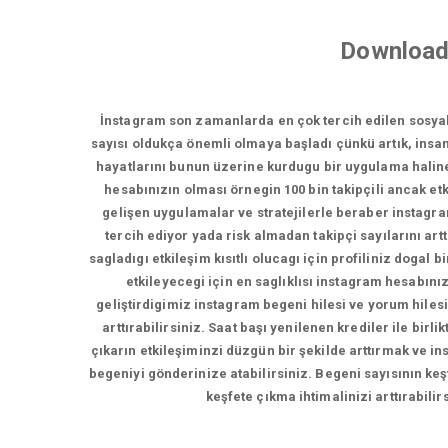
Download
İnstagram son zamanlarda en çok tercih edilen sosya
sayısı oldukça önemli olmaya başladı çünkü artık, insan
hayatlarını bunun üzerine kurdugu bir uygulama haline 
hesabınızın olması örnegin 100 bin takipçili ancak etki
gelişen uygulamalar ve stratejilerle beraber instagramd
tercih ediyor yada risk almadan takipçi sayılarını artt
sagladıgı etkileşim kısıtlı olucagı için profiliniz doga
etkileyecegi için en saglıklısı instagram hesabını
geliştirdigimiz instagram begeni hilesi ve yorum hilesi
arttırabilirsiniz. Saat başı yenilenen krediler ile bir
çıkarın etkileşiminzi düzgün bir şekilde arttırmak ve in
begeniyi gönderinize atabilirsiniz. Begeni sayısının keş
keşfete çıkma ihtimalinizi arttırabili