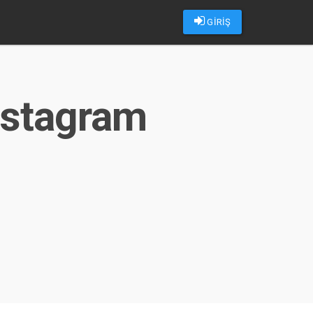
GİRİŞ
nstagram