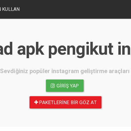
 KULLAN
d apk pengikut i
Sevdiğiniz popüler instagram geliştirme araçları
GIRIŞ YAP
PAKETLERINE BIR GÖZ AT