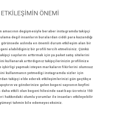
ETKİLEŞİMİN ÖNEMİ
ım amacının degişmesiyle beraber instagramda takipçi
ygulama degil insanların buralardan ciddi para kazandığı
bi görünsede aslında en önemli durum etkileşim alan bir
geni alabildiginiz bir profili tercih etmelisiniz. Çünkü
ipçi sayılarını arttırmak için ya paket satış sitelerini
ni kullanarak arttırdıgınız takipçilerinizin profilinize
e işbirligi yapmak isteyen markaların fikirlerini olumsuz
esini kullanmanın yetmedigi instagramda sizler için
ardan takipçi elde ederek etkileşimlerinizi gün geçtikçe
yapıştırın ve gönderinize gelen begeni sayısının keyfini
 daha etkili olan begeni hilesinde saat başı ücretsiz 150
ri hakkındaki olumlu yorumlar ile insanları etkileyebilir
i büyümeyi tahmin bile edemeyeceksiniz.