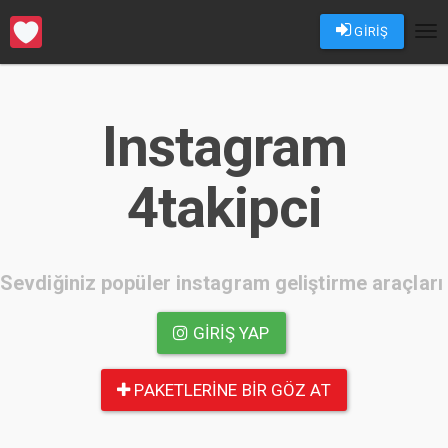
GİRİŞ
Tog
nav
Instagram
4takipci
Sevdiğiniz popüler instagram geliştirme araçları
GIRIŞ YAP
PAKETLERINE BIR GÖZ AT