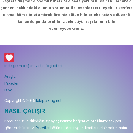
keşfete düşmede önemli bir etkisi olsada yorum hilesini kullanarak
gönderi hakkındaki olumlu yorumlar ile insanları etkileyebilir keşfete
çıkma ihtimalinizi arttırabilirsiniz bütün hileler eksiksiz ve düzenli
kullanıldıgında profilinizdeki büyümeyi tahmin bile
edemeyeceksiniz.
instagram beğeni ve takipçi sitesi
Araçlar
Paketler
Blog
Copyright © 2026
takipciking.net
NASIL ÇALIŞIR
Kredileriniz ile dilediğiniz paylaşımınıza beğeni ve profilinize takipçi
gönderebilirsiniz.
Paketler
bölümünden uygun fiyatlar ile bir paket satın