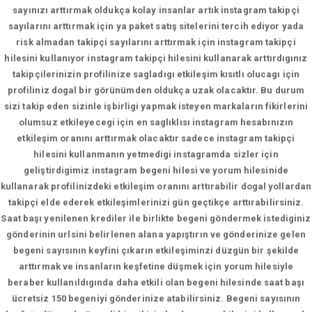
sayınızı arttırmak oldukça kolay insanlar artık instagram takipçi
sayılarını arttırmak için ya paket satış sitelerini tercih ediyor yada
risk almadan takipçi sayılarını arttırmak için instagram takipçi
hilesini kullanıyor instagram takipçi hilesini kullanarak arttırdıgınız
takipçilerinizin profilinize sagladıgı etkileşim kısıtlı olucagı için
profiliniz dogal bir görünümden oldukça uzak olacaktır. Bu durum
sizi takip eden sizinle işbirligi yapmak isteyen markaların fikirlerini
olumsuz etkileyecegi için en saglıklısı instagram hesabınızın
etkileşim oranını arttırmak olacaktır sadece instagram takipçi
hilesini kullanmanın yetmedigi instagramda sizler için
geliştirdigimiz instagram begeni hilesi ve yorum hilesinide
kullanarak profilinizdeki etkileşim oranını arttırabilir dogal yollardan
takipçi elde ederek etkileşimlerinizi gün geçtikçe arttırabilirsiniz.
Saat başı yenilenen krediler ile birlikte begeni göndermek istediginiz
gönderinin urlsini belirlenen alana yapıştırın ve gönderinize gelen
begeni sayısının keyfini çıkarın etkileşiminzi düzgün bir şekilde
arttırmak ve insanların keşfetine düşmek için yorum hilesiyle
beraber kullanıldıgında daha etkili olan begeni hilesinde saat başı
ücretsiz 150 begeniyi gönderinize atabilirsiniz. Begeni sayısının