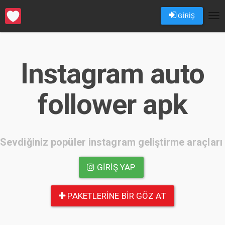
GİRİŞ
Tog
nav
Instagram auto
follower apk
Sevdiğiniz popüler instagram geliştirme araçları
GIRIŞ YAP
PAKETLERINE BIR GÖZ AT