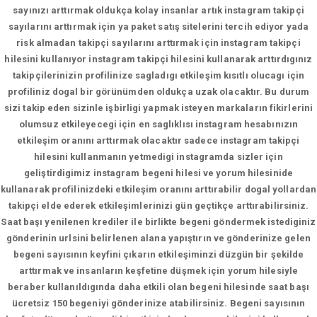
sayınızı arttırmak oldukça kolay insanlar artık instagram takipçi
sayılarını arttırmak için ya paket satış sitelerini tercih ediyor yada
risk almadan takipçi sayılarını arttırmak için instagram takipçi
hilesini kullanıyor instagram takipçi hilesini kullanarak arttırdıgınız
takipçilerinizin profilinize sagladıgı etkileşim kısıtlı olucagı için
profiliniz dogal bir görünümden oldukça uzak olacaktır. Bu durum
sizi takip eden sizinle işbirligi yapmak isteyen markaların fikirlerini
olumsuz etkileyecegi için en saglıklısı instagram hesabınızın
etkileşim oranını arttırmak olacaktır sadece instagram takipçi
hilesini kullanmanın yetmedigi instagramda sizler için
geliştirdigimiz instagram begeni hilesi ve yorum hilesinide
kullanarak profilinizdeki etkileşim oranını arttırabilir dogal yollardan
takipçi elde ederek etkileşimlerinizi gün geçtikçe arttırabilirsiniz.
Saat başı yenilenen krediler ile birlikte begeni göndermek istediginiz
gönderinin urlsini belirlenen alana yapıştırın ve gönderinize gelen
begeni sayısının keyfini çıkarın etkileşiminzi düzgün bir şekilde
arttırmak ve insanların keşfetine düşmek için yorum hilesiyle
beraber kullanıldıgında daha etkili olan begeni hilesinde saat başı
ücretsiz 150 begeniyi gönderinize atabilirsiniz. Begeni sayısının