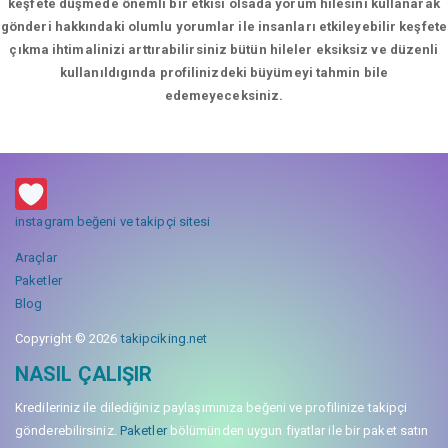
keşfete düşmede önemli bir etkisi olsada yorum hilesini kullanarak
gönderi hakkındaki olumlu yorumlar ile insanları etkileyebilir keşfete
çıkma ihtimalinizi arttırabilirsiniz bütün hileler eksiksiz ve düzenli
kullanıldıgında profilinizdeki büyümeyi tahmin bile
edemeyeceksiniz.
instagram beğeni ve takipçi sitesi
Araçlar
Paketler
Blog
Copyright © 2026
takipciking.net
NASIL ÇALIŞIR
Kredileriniz ile dilediğiniz paylaşımınıza beğeni ve profilinize takipçi
gönderebilirsiniz.
Paketler
bölümünden uygun fiyatlar ile bir paket satın