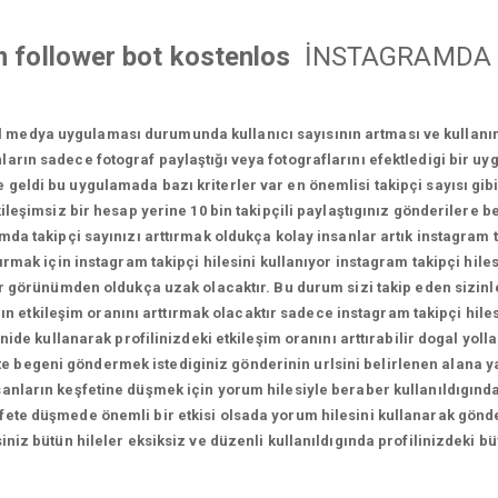
m follower bot kostenlos
İNSTAGRAMDA 
l medya uygulaması durumunda kullanıcı sayısının artması ve kullan
ların sadece fotograf paylaştığı veya fotograflarını efektledigi bir u
geldi bu uygulamada bazı kriterler var en önemlisi takipçi sayısı gi
leşimsiz bir hesap yerine 10 bin takipçili paylaştıgınız gönderilere be
a takipçi sayınızı arttırmak oldukça kolay insanlar artık instagram tak
ırmak için instagram takipçi hilesini kullanıyor instagram takipçi hilesi
l bir görünümden oldukça uzak olacaktır. Bu durum sizi takip eden sizinl
zın etkileşim oranını arttırmak olacaktır sadece instagram takipçi hil
nide kullanarak profilinizdeki etkileşim oranını arttırabilir dogal yoll
likte begeni göndermek istediginiz gönderinin urlsini belirlenen alana 
sanların keşfetine düşmek için yorum hilesiyle beraber kullanıldıgında
fete düşmede önemli bir etkisi olsada yorum hilesini kullanarak gönde
rsiniz bütün hileler eksiksiz ve düzenli kullanıldıgında profilinizdek