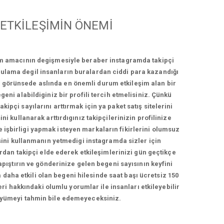
ETKİLEŞİMİN ÖNEMİ
ım amacının degişmesiyle beraber instagramda takipçi
ygulama degil insanların buralardan ciddi para kazandığı
bi görünsede aslında en önemli durum etkileşim alan bir
geni alabildiginiz bir profili tercih etmelisiniz. Çünkü
ipçi sayılarını arttırmak için ya paket satış sitelerini
ni kullanarak arttırdıgınız takipçilerinizin profilinize
e işbirligi yapmak isteyen markaların fikirlerini olumsuz
esini kullanmanın yetmedigi instagramda sizler için
ardan takipçi elde ederek etkileşimlerinizi gün geçtikçe
yapıştırın ve gönderinize gelen begeni sayısının keyfini
 daha etkili olan begeni hilesinde saat başı ücretsiz 150
ri hakkındaki olumlu yorumlar ile insanları etkileyebilir
i büyümeyi tahmin bile edemeyeceksiniz.