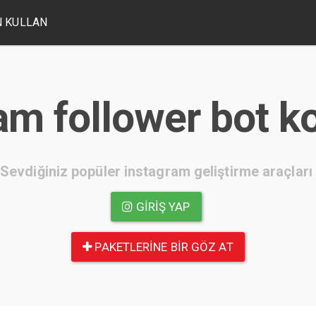
 KULLAN
am follower bot k
Sevdiğiniz popüler instagram geliştirme araçları
GIRIŞ YAP
PAKETLERINE BIR GÖZ AT