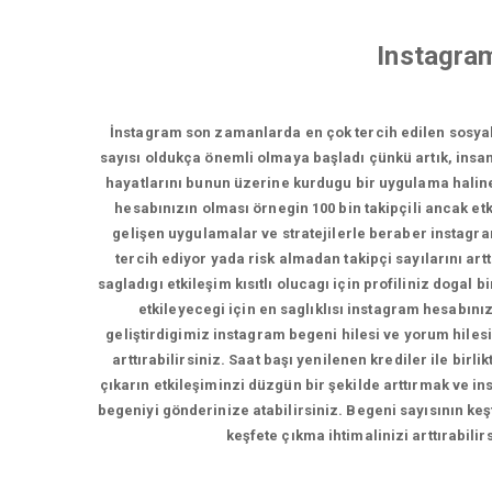
Instagra
İnstagram son zamanlarda en çok tercih edilen sosya
sayısı oldukça önemli olmaya başladı çünkü artık, insan
hayatlarını bunun üzerine kurdugu bir uygulama haline 
hesabınızın olması örnegin 100 bin takipçili ancak etki
gelişen uygulamalar ve stratejilerle beraber instagramd
tercih ediyor yada risk almadan takipçi sayılarını artt
sagladıgı etkileşim kısıtlı olucagı için profiliniz doga
etkileyecegi için en saglıklısı instagram hesabını
geliştirdigimiz instagram begeni hilesi ve yorum hilesi
arttırabilirsiniz. Saat başı yenilenen krediler ile bir
çıkarın etkileşiminzi düzgün bir şekilde arttırmak ve in
begeniyi gönderinize atabilirsiniz. Begeni sayısının keş
keşfete çıkma ihtimalinizi arttırabili