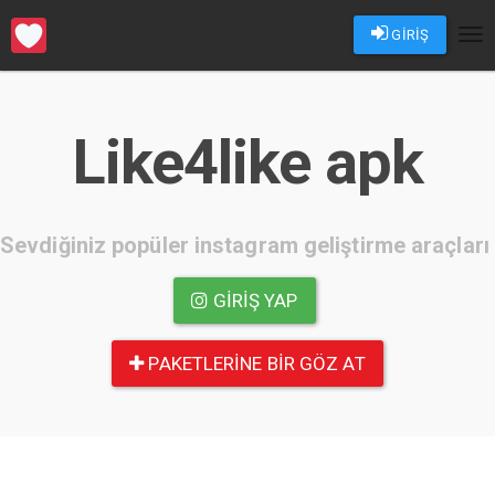
GİRİŞ
Tog
nav
Like4like apk
Sevdiğiniz popüler instagram geliştirme araçları
GIRIŞ YAP
PAKETLERINE BIR GÖZ AT