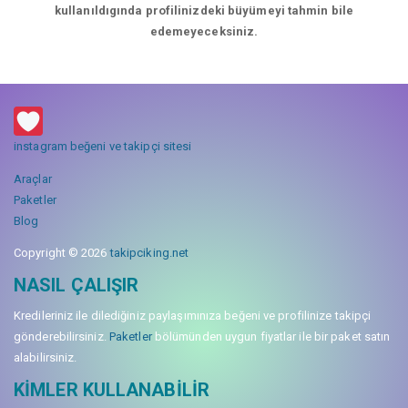
kullanıldıgında profilinizdeki büyümeyi tahmin bile
edemeyeceksiniz.
instagram beğeni ve takipçi sitesi
Araçlar
Paketler
Blog
Copyright © 2026
takipciking.net
NASIL ÇALIŞIR
Kredileriniz ile dilediğiniz paylaşımınıza beğeni ve profilinize takipçi
gönderebilirsiniz.
Paketler
bölümünden uygun fiyatlar ile bir paket satın
alabilirsiniz.
KIMLER KULLANABILIR