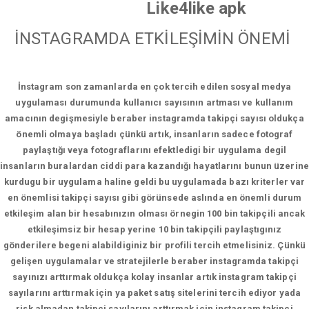
Like4like apk
İNSTAGRAMDA ETKİLEŞİMİN ÖNEMİ
İnstagram son zamanlarda en çok tercih edilen sosyal medya
uygulaması durumunda kullanıcı sayısının artması ve kullanım
amacının degişmesiyle beraber instagramda takipçi sayısı oldukça
önemli olmaya başladı çünkü artık, insanların sadece fotograf
paylaştığı veya fotograflarını efektledigi bir uygulama degil
insanların buralardan ciddi para kazandığı hayatlarını bunun üzerine
kurdugu bir uygulama haline geldi bu uygulamada bazı kriterler var
en önemlisi takipçi sayısı gibi görünsede aslında en önemli durum
etkileşim alan bir hesabınızın olması örnegin 100 bin takipçili ancak
etkileşimsiz bir hesap yerine 10 bin takipçili paylaştıgınız
gönderilere begeni alabildiginiz bir profili tercih etmelisiniz. Çünkü
gelişen uygulamalar ve stratejilerle beraber instagramda takipçi
sayınızı arttırmak oldukça kolay insanlar artık instagram takipçi
sayılarını arttırmak için ya paket satış sitelerini tercih ediyor yada
risk almadan takipçi sayılarını arttırmak için instagram takipçi