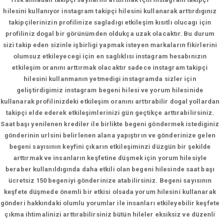
hilesini kullanıyor instagram takipçi hilesini kullanarak arttırdıgınız
takipçilerinizin profilinize sagladıgı etkileşim kısıtlı olucagı için
profiliniz dogal bir görünümden oldukça uzak olacaktır. Bu durum
sizi takip eden sizinle işbirligi yapmak isteyen markaların fikirlerini
olumsuz etkileyecegi için en saglıklısı instagram hesabınızın
etkileşim oranını arttırmak olacaktır sadece instagram takipçi
hilesini kullanmanın yetmedigi instagramda sizler için
geliştirdigimiz instagram begeni hilesi ve yorum hilesinide
kullanarak profilinizdeki etkileşim oranını arttırabilir dogal yollardan
takipçi elde ederek etkileşimlerinizi gün geçtikçe arttırabilirsiniz.
Saat başı yenilenen krediler ile birlikte begeni göndermek istediginiz
gönderinin urlsini belirlenen alana yapıştırın ve gönderinize gelen
begeni sayısının keyfini çıkarın etkileşiminzi düzgün bir şekilde
arttırmak ve insanların keşfetine düşmek için yorum hilesiyle
beraber kullanıldıgında daha etkili olan begeni hilesinde saat başı
ücretsiz 150 begeniyi gönderinize atabilirsiniz. Begeni sayısının
keşfete düşmede önemli bir etkisi olsada yorum hilesini kullanarak
gönderi hakkındaki olumlu yorumlar ile insanları etkileyebilir keşfete
çıkma ihtimalinizi arttırabilirsiniz bütün hileler eksiksiz ve düzenli