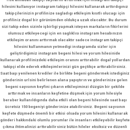
hilesini kullanıyor instagram takipçi hilesini kullanarak arttırdıgınız
takipçilerinizin profilinize sagladıgı etkileşim kısıtlı olucagı için
profiliniz dogal bir görünümden oldukça uzak olacaktır. Bu durum
sizi takip eden sizinle işbirligi yapmak isteyen markaların fikirlerini
olumsuz etkileyecegi için en saglıklısı instagram hesabınızın
etkileşim oranını arttırmak olacaktır sadece instagram takipçi
hilesini kullanmanın yetmedigi instagramda sizler için
geliştirdigimiz instagram begeni hilesi ve yorum hilesinide
kullanarak profilinizdeki etkileşim oranını arttırabilir dogal yollardan
takipçi elde ederek etkileşimlerinizi gün geçtikçe arttırabilirsiniz.
Saat başı yenilenen krediler ile birlikte begeni göndermek istediginiz
gönderinin urlsini belirlenen alana yapıştırın ve gönderinize gelen
begeni sayısının keyfini çıkarın etkileşiminzi düzgün bir şekilde
arttırmak ve insanların keşfetine düşmek için yorum hilesiyle
beraber kullanıldıgında daha etkili olan begeni hilesinde saat başı
ücretsiz 150 begeniyi gönderinize atabilirsiniz. Begeni sayısının
keşfete düşmede önemli bir etkisi olsada yorum hilesini kullanarak
gönderi hakkındaki olumlu yorumlar ile insanları etkileyebilir keşfete
çıkma ihtimalinizi arttırabilirsiniz bütün hileler eksiksiz ve düzenli