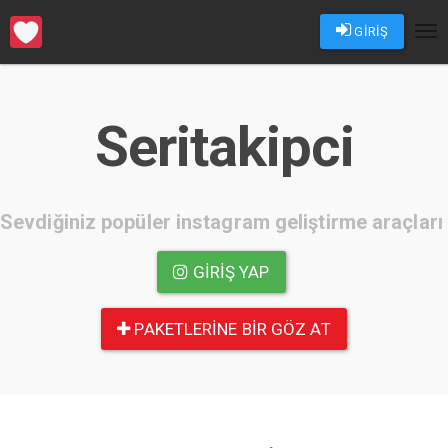
GİRİŞ
Tog
nav
Seritakipci
Sevdiğiniz popüler instagram geliştirme araçları
GIRIŞ YAP
PAKETLERINE BIR GÖZ AT