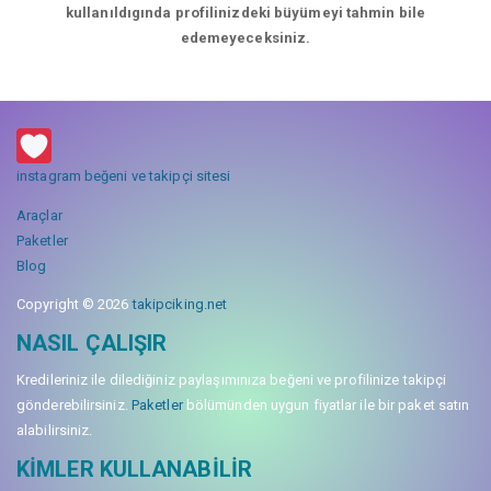
kullanıldıgında profilinizdeki büyümeyi tahmin bile
edemeyeceksiniz.
instagram beğeni ve takipçi sitesi
Araçlar
Paketler
Blog
Copyright © 2026
takipciking.net
NASIL ÇALIŞIR
Kredileriniz ile dilediğiniz paylaşımınıza beğeni ve profilinize takipçi
gönderebilirsiniz.
Paketler
bölümünden uygun fiyatlar ile bir paket satın
alabilirsiniz.
KIMLER KULLANABILIR