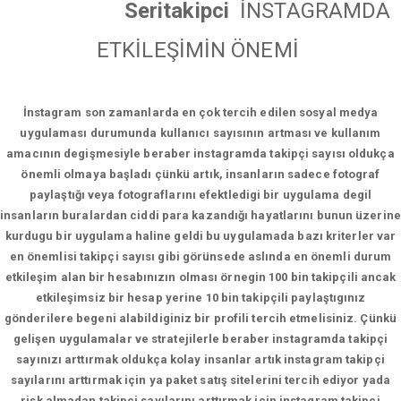
Seritakipci
İNSTAGRAMDA
ETKİLEŞİMİN ÖNEMİ
İnstagram son zamanlarda en çok tercih edilen sosyal medya
uygulaması durumunda kullanıcı sayısının artması ve kullanım
amacının degişmesiyle beraber instagramda takipçi sayısı oldukça
önemli olmaya başladı çünkü artık, insanların sadece fotograf
paylaştığı veya fotograflarını efektledigi bir uygulama degil
insanların buralardan ciddi para kazandığı hayatlarını bunun üzerine
kurdugu bir uygulama haline geldi bu uygulamada bazı kriterler var
en önemlisi takipçi sayısı gibi görünsede aslında en önemli durum
etkileşim alan bir hesabınızın olması örnegin 100 bin takipçili ancak
etkileşimsiz bir hesap yerine 10 bin takipçili paylaştıgınız
gönderilere begeni alabildiginiz bir profili tercih etmelisiniz. Çünkü
gelişen uygulamalar ve stratejilerle beraber instagramda takipçi
sayınızı arttırmak oldukça kolay insanlar artık instagram takipçi
sayılarını arttırmak için ya paket satış sitelerini tercih ediyor yada
risk almadan takipçi sayılarını arttırmak için instagram takipçi