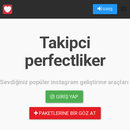
GİRİŞ
Tog
nav
Takipci
perfectliker
Sevdiğiniz popüler instagram geliştirme araçları
GIRIŞ YAP
PAKETLERINE BIR GÖZ AT