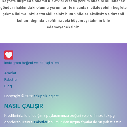
keşfete düşmede önemli bir etkisi olsada yorum hilesini kullanarak
gönderi hakkındaki olumlu yorumlar ile insanları etkileyebilir keşfete
çıkma ihtimalinizi arttırabilirsiniz bütün hileler eksiksiz ve düzenli
kullanıldıgında profilinizdeki büyümeyi tahmin bile
edemeyeceksiniz.
instagram beğeni ve takipçi sitesi
Araçlar
Paketler
Blog
Copyright © 2026
takipciking.net
NASIL ÇALIŞIR
Kredileriniz ile dilediğiniz paylaşımınıza beğeni ve profilinize takipçi
gönderebilirsiniz.
Paketler
bölümünden uygun fiyatlar ile bir paket satın