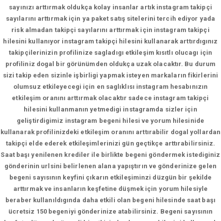
sayınızı arttırmak oldukça kolay insanlar artık instagram takipçi
sayılarını arttırmak için ya paket satış sitelerini tercih ediyor yada
risk almadan takipçi sayılarını arttırmak için instagram takipçi
hilesini kullanıyor instagram takipçi hilesini kullanarak arttırdıgınız
takipçilerinizin profilinize sagladıgı etkileşim kısıtlı olucagı için
profiliniz dogal bir görünümden oldukça uzak olacaktır. Bu durum
sizi takip eden sizinle işbirligi yapmak isteyen markaların fikirlerini
olumsuz etkileyecegi için en saglıklısı instagram hesabınızın
etkileşim oranını arttırmak olacaktır sadece instagram takipçi
hilesini kullanmanın yetmedigi instagramda sizler için
geliştirdigimiz instagram begeni hilesi ve yorum hilesinide
kullanarak profilinizdeki etkileşim oranını arttırabilir dogal yollardan
takipçi elde ederek etkileşimlerinizi gün geçtikçe arttırabilirsiniz.
Saat başı yenilenen krediler ile birlikte begeni göndermek istediginiz
gönderinin urlsini belirlenen alana yapıştırın ve gönderinize gelen
begeni sayısının keyfini çıkarın etkileşiminzi düzgün bir şekilde
arttırmak ve insanların keşfetine düşmek için yorum hilesiyle
beraber kullanıldıgında daha etkili olan begeni hilesinde saat başı
ücretsiz 150 begeniyi gönderinize atabilirsiniz. Begeni sayısının